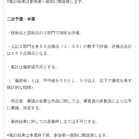
※集計結果は参加者へ個別に郵送致します。
二次予選・本選
・技術点と芸術点の２部門で演技を評価。
・上記２部門を各５０点満点（１～５０）の数字で評価。評価点合計
は１００点満点となる。
・集計は偏差値方式とする。
（「偏差値」とは、平均値を５０とし、５０以上、以下で優劣を表す
統計的な指標）
・同点者、審議が必要な作品に関しては、審査員の多数決により公平
に審議、決定する。
・最終結果に対しての意義申し立ては不可とする。
※集計結果は本選終了後、参加者へ個別に郵送致します。