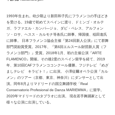
1993
年生まれ。幼少期より新田和子氏にフラメンコの手ほどき
を受ける。
19
歳で初めてスペインに渡り、ドミンゴ・オルテ
ガ、ラファエル・カンパ
―
ジョ、ダビ・ペレス、アルフォン
ソ・ロサ、ヘスス・カルモナ等各氏に師事。帰国後、稲田進氏
に師事。 日本フラメンコ協会主催『第
24
回新人公演』にて群舞
部門奨励賞受賞。
2017
年、『第
6
回エルスール財団新人賞（フ
ラメンコ部門）』受賞。
2018
年
1
月、初の主催公演『
ARTE
FLAMENCO
』開催。その後
2
度のスペイン留学を経て、
2019
年、第
10
回
CAF
フラメンココンクール優勝。フジテレビ 『めざ
ましテレビ キラビト！』に出演。 小澤征爾オペラ公演『カル
メン』のツアー（京都、東京、神奈川）にダンサーとして出
演。同年
8
月よりマドリードの国立舞踊学校「
Real
Conservatorio Profesional de Danza MARIEMMA
」に留学。
2020
年マドリードのタブラオに出演。 現在若手舞踊家として
様々な公演に出演している。