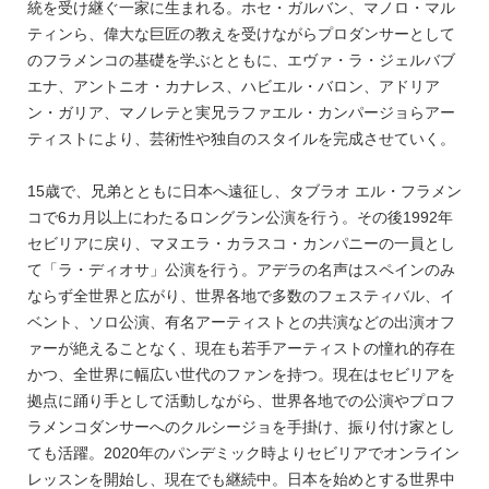
統を受け継ぐ一家に生まれる。ホセ・ガルバン、マノロ・マル
ティンら、偉大な巨匠の教えを受けながらプロダンサーとして
のフラメンコの基礎を学ぶとともに、エヴァ・ラ・ジェルバブ
エナ、アントニオ・カナレス、ハビエル・バロン、アドリア
ン・ガリア、マノレテと実兄ラファエル・カンパージョらアー
ティストにより、芸術性や独自のスタイルを完成させていく。
15歳で、兄弟とともに日本へ遠征し、タブラオ エル・フラメン
コで6カ月以上にわたるロングラン公演を行う。その後1992年
セビリアに戻り、マヌエラ・カラスコ・カンパニーの一員とし
て「ラ・ディオサ」公演を行う。アデラの名声はスペインのみ
ならず全世界と広がり、世界各地で多数のフェスティバル、イ
ベント、ソロ公演、有名アーティストとの共演などの出演オフ
ァーが絶えることなく、現在も若手アーティストの憧れ的存在
かつ、全世界に幅広い世代のファンを持つ。現在はセビリアを
拠点に踊り手として活動しながら、世界各地での公演やプロフ
ラメンコダンサーへのクルシージョを手掛け、振り付け家とし
ても活躍。2020年のパンデミック時よりセビリアでオンライン
レッスンを開始し、現在でも継続中。日本を始めとする世界中