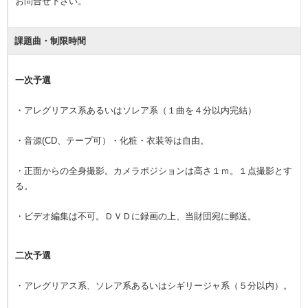
お問合せ下さい。
課題曲・制限時間
一次予選
・アレグリアス系あるいはソレア系（１曲を４分以内完結）
・音源(CD、テープ可）・化粧・衣装等は自由。
・正面からの全身撮影。カメラポジションは高さ１ｍ。１点撮影とす
る。
・ビデオ編集は不可。ＤＶＤに録画の上、当財団宛に郵送。
二次予選
・アレグリアス系、ソレア系あるいはシギリージャ系（５分以内）。