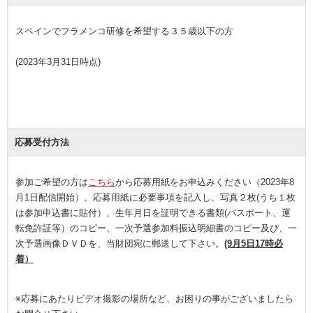
スペインでフラメンコ研修を希望する３５歳以下の方
(2023年3月31日時点)
応募受付方法
参加ご希望の方は
こちら
から応募用紙をお申込みください（2023年8
月1日配信開始）。応募用紙に必要事項を記入し、写真２枚(うち１枚
は参加申込書に貼付）、生年月日を証明できる書類(パスポート、運
転免許証等）のコピー、一次予選参加料振込明細書のコピー及び、一
次予選画像ＤＶＤを、当財団宛に郵送して下さい。
(9月5日17時必
着）
※応募にあたりビデオ撮影の場所など、お困りの事がございましたら